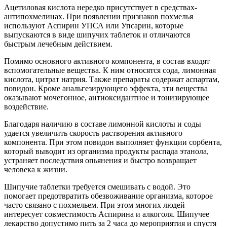
Ацетиловая кислота нередко присутствует в средствах-
антипохмелинах. При появлении признаков похмелья
используют Аспирин УПСА или Упсарин, которые
выпускаются в виде шипучих таблеток и отличаются
быстрым лечебным действием.
Помимо основного активного компонента, в состав входят
вспомогательные вещества. К ним относятся сода, лимонная
кислота, цитрат натрия. Также препараты содержат аспартам,
повидон. Кроме анальгезирующего эффекта, эти вещества
оказывают мочегонное, антиоксидантное и тонизирующее
воздействие.
Благодаря наличию в составе лимонной кислоты и соды
удается увеличить скорость растворения активного
компонента. При этом повидон выполняет функции сорбента,
который выводит из организма продукты распада этанола,
устраняет последствия опьянения и быстро возвращает
человека к жизни.
Шипучие таблетки требуется смешивать с водой. Это
помогает предотвратить обезвоживание организма, которое
часто связано с похмельем. При этом многих людей
интересует совместимость Аспирина и алкоголя. Шипучее
лекарство допустимо пить за 2 часа до мероприятия и спустя