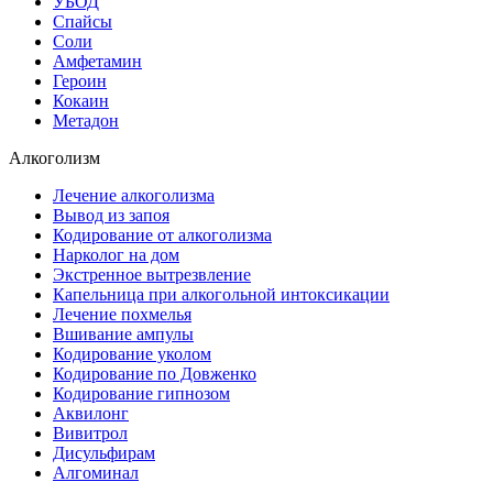
УБОД
Спайсы
Соли
Амфетамин
Героин
Кокаин
Метадон
Алкоголизм
Лечение алкоголизма
Вывод из запоя
Кодирование от алкоголизма
Нарколог на дом
Экстренное вытрезвление
Капельница при алкогольной интоксикации
Лечение похмелья
Вшивание ампулы
Кодирование уколом
Кодирование по Довженко
Кодирование гипнозом
Аквилонг
Вивитрол
Дисульфирам
Алгоминал