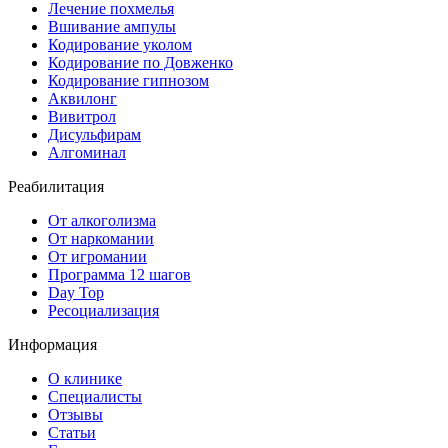
Лечение похмелья
Вшивание ампулы
Кодирование уколом
Кодирование по Довженко
Кодирование гипнозом
Аквилонг
Вивитрол
Дисульфирам
Алгоминал
Реабилитация
От алкоголизма
От наркомании
От игромании
Программа 12 шагов
Day Top
Ресоциализация
Информация
О клинике
Специалисты
Отзывы
Cтатьи